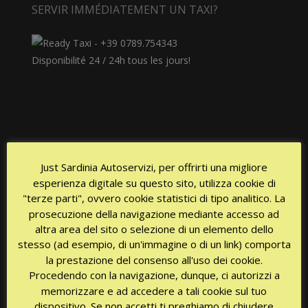
SERVIR IMMÉDIATEMENT UN TAXI?
Disponibilité 24 / 24h tous les jours!
Just Sardinia Autoservizi, per offrirti una migliore
CERTIFICATIONS
esperienza digitale su questo sito, utilizza cookie di
"terze parti", ovvero cookie statistici di tipo analitico. La
prosecuzione della navigazione mediante accesso ad
altra area del sito o selezione di un elemento dello
stesso (ad esempio, di un'immagine o di un link) comporta
la prestazione del consenso all'uso dei cookie.
Procedendo con la navigazione, dunque, ci autorizzi a
memorizzare e ad accedere a tali cookie sul tuo
dispositivo. Se non accetti ti preghiamo di chiudere